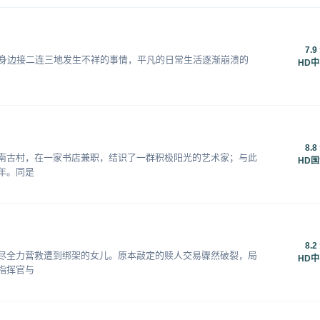
7.9
她身边接二连三地发生不祥的事情，平凡的日常生活逐渐崩溃的
HD
8.8
南古村，在一家书店兼职，结识了一群积极阳光的艺术家；与此
HD
年。同是
8.2
尽全力营救遭到绑架的女儿。原本敲定的赎人交易骤然破裂，局
HD
指挥官与