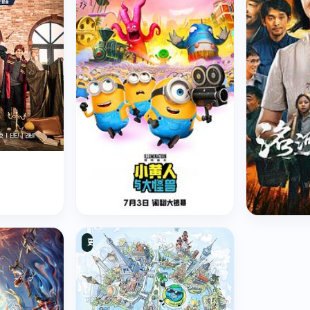
小黄人与大怪兽
洺河往事
更新至20260628期
喜剧 / 科幻 / 冒险 · 8.8 分
剧情片 · 7.8 分