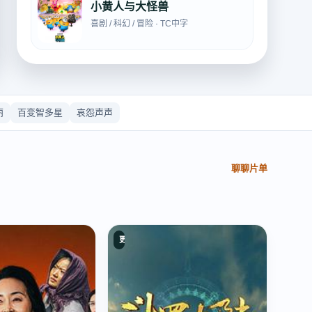
小黄人与大怪兽
喜剧 / 科幻 / 冒险 · TC中字
丽
百变智多星
哀怨声声
聊聊片单
更新至159集