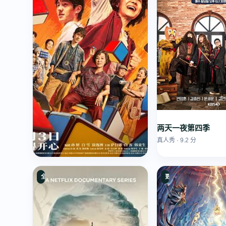
两天一夜第四季
真人秀 · 9.2 分
魔方小姐预告片
全5集
更新至147集
中国大陆 / 中国香港 · 7.3 分