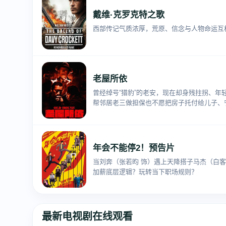
戴维·克罗克特之歌
西部传记气质浓厚，荒原、信念与人物命运互
老屋所依
曾经绰号“猎豹”的老安，现在却身残拄拐、
帮邻居老三做担保也不愿把房子托付给儿子、
年会不能停2！预告片
当刘奔（张若昀 饰）遇上天降搭子马杰（白客
加薪底层逻辑？玩转当下职场规则？
最新电视剧在线观看