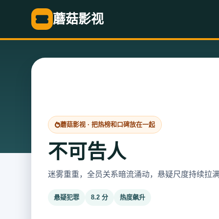
蘑菇影视
蘑菇影视 · 把热榜和口碑放在一起
不可告人
迷雾重重，全员关系暗流涌动，悬疑尺度持续拉
悬疑犯罪
8.2 分
热度飙升