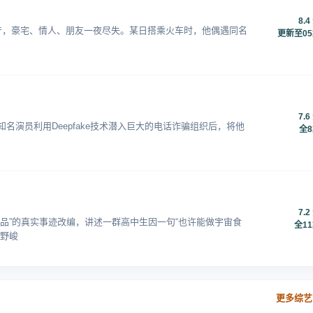
8.4
无敌倾家荡产，豪宅、情人、朋友一夜尽失。某日搭乘火车时，他偶遇同名
更新至0
7.6
名演员利用Deepfake技术潜入巨大的电话诈骗组织后，将他
全
7.2
品”的真实事迹改编，讲述一群高中生因一句“也许能做宇宙食
全1
朝野峻
更多综艺