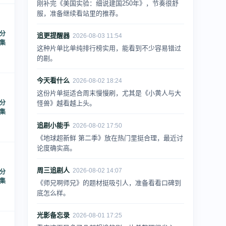
刚补完《美国实验：细说建国250年》，节奏很舒
服，准备继续看站里的推荐。
 分
追更提醒器
2026-08-03 11:54
9集
这种片单比单纯排行榜实用，能看到不少容易错过
的剧。
今天看什么
2026-08-02 18:24
这份片单挺适合周末慢慢刷，尤其是《小黄人与大
 分
怪兽》越看越上头。
9集
追剧小能手
2026-08-02 17:50
《地球超新鲜 第二季》放在热门里挺合理，最近讨
论度确实高。
周三追剧人
2026-08-02 14:07
 分
2集
《师兄啊师兄》的题材挺吸引人，准备看看口碑到
底怎么样。
光影备忘录
2026-08-01 17:25