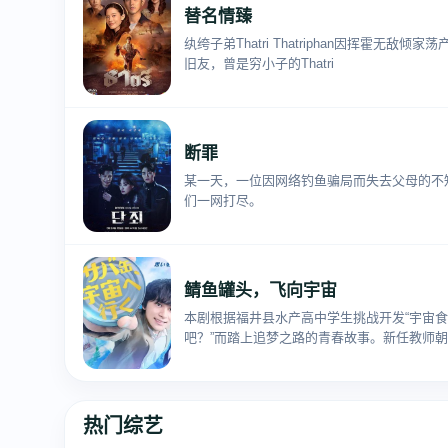
替名情臻
纨绔子弟Thatri Thatriphan因挥霍
旧友，曾是穷小子的Thatri
断罪
某一天，一位因网络钓鱼骗局而失去父母的不知
们一网打尽。
鲭鱼罐头，飞向宇宙
本剧根据福井县水产高中学生挑战开发“宇宙食
吧？”而踏上追梦之路的青春故事。新任教师
热门综艺