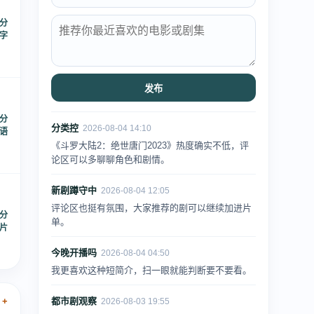
 分
中字
发布
 分
分类控
2026-08-04 14:10
国语
《斗罗大陆2：绝世唐门2023》热度确实不低，评
论区可以多聊聊角色和剧情。
新剧蹲守中
2026-08-04 12:05
评论区也挺有氛围，大家推荐的剧可以继续加进片
 分
单。
片
今晚开播吗
2026-08-04 04:50
我更喜欢这种短简介，扫一眼就能判断要不要看。
 +
都市剧观察
2026-08-03 19:55