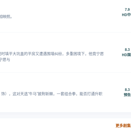
7.9
HD
相映照。
8.3
年轻时填平大坑盖的平房又遭遇围墙纠纷，多重困境下，他竟宁愿
HD
宁愿与
8.3
 饰），这对天选“牛马”披荆斩棘，一套组合拳，能否打通升职
预告
更多剧集