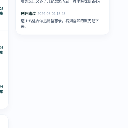
看完这页又多了几部想追的剧，片单整理很省心。
 分
剧评路过
5集
2026-08-01 13:48
这个站适合做追剧备忘录，看到喜欢的就先记下
来。
 分
8集
 分
1集
 +