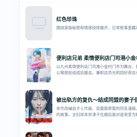
红色珍珠
围绕家族秘密和情感抉择展开，日常叙事里藏
便利店兄弟 柔情便利店门司港小金
以九州柔情便利店门司港小金村门市为舞台，
公寓居民组成后援会。兼职店员光莉因好奇店
被出轨方的复仇～结成同盟的妻子
本作改编自きら作画、双葉葵原案的同名漫画，
的故事。主妇岸本奈津子在婚后面对逐渐变为