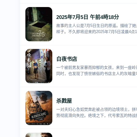
2025年7月5日 午前4時18分
故事的主人公是7月5日生日的原遥。描绘了
样子。不久即将迎来的2025年7月5日凌晨4点1
白夜书店
一个被前男友家暴而抑郁的女孩，来到一座岭
同时，也发现了愤世嫉俗的书店主人的灰暗童
杀戮屋
一对夫妇心急如焚奔赴被占领的边境领土，拼
势彻底滑向失控。绝境之下，代号索瓦的特战