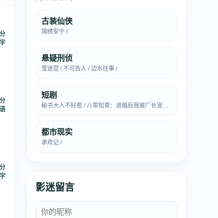
古装仙侠
锦绣安宁 /
 分
中字
悬疑刑侦
雪迷宫 / 不可告人 / 边水往事 /
短剧
 分
秘书大人不好惹 / 八零知青：退婚后我被厂长宠上天 / 我的宝宝是全网最强剧透君 / 一笔虚妄录 /
国语
都市现实
承欢记 /
 分
中字
影迷留言