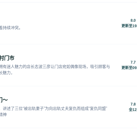
8.0
更新至1
着持续冲突。
村门市
7.7
拥有迷人魅力的店长志波三彦让门店宛如偶像现场，吸引顾客与
更新至0
长魅力，
们～
7.8
讲述了三位“被出轨妻子”为向出轨丈夫复仇而组成“复仇同盟”
全1
精神